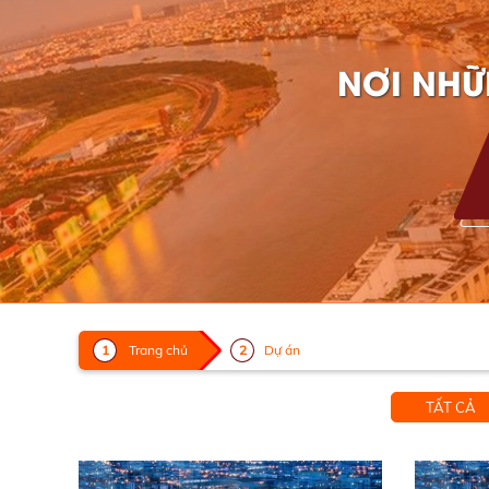
NƠI NHỮ
Trang chủ
Dự án
TẤT CẢ