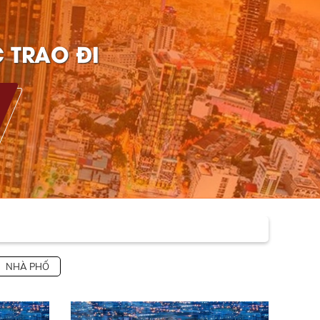
 TRAO ĐI
NHÀ PHỐ