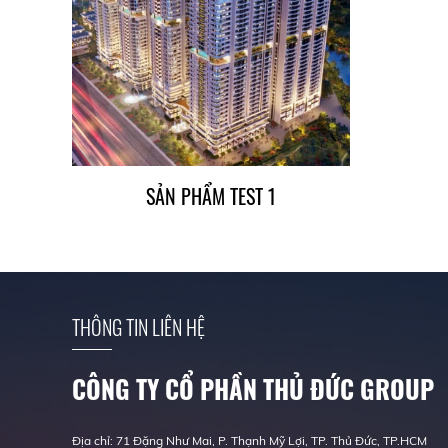
SẢN PHẨM TEST 1
THÔNG TIN LIÊN HỆ
CÔNG TY CỔ PHẦN THỦ ĐỨC GROUP
Địa chỉ: 71 Đặng Như Mai, P. Thạnh Mỹ Lợi, TP. Thủ Đức, TP.HCM