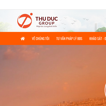
CHÀO M
VỀ CHÚNG TÔI
TƯ VẤN PHÁP LÝ BĐS
KHẢO SÁT - 