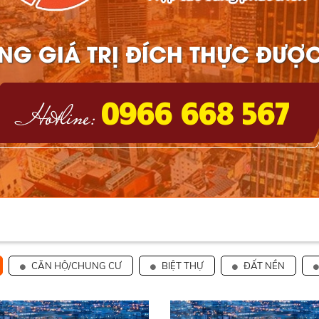
NG GIÁ TRỊ ĐÍCH THỰC ĐƯỢC
0966 668 567
CĂN HỘ/CHUNG CƯ
BIỆT THỰ
ĐẤT NỀN