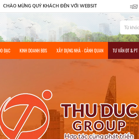
ỪNG QUÝ KHÁCH ĐẾN VỚI WEBSITE CỦA CÔNG TY CỔ PHẦN T
ĐO ĐẠC
KINH DOANH BĐS
XÂY DỰNG NHÀ - CẢNH QUAN
TƯ VẤN ĐT & PT