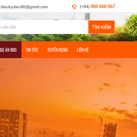
HỦ ĐỨC GROUP!
966 668 567
(+84)
dieukydieu86@gmail.com
TÌM KIẾM
 DỰ ÁN BĐS
TIN TỨC
TUYỂN DỤNG
LIÊN HỆ