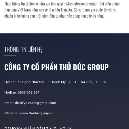
Theo thông tin từ đơn vị nắm giữ bản quyền Miss Intercontinental - đại diện chính
thức của Việt Nam năm nay sẽ là á hậu Thúy An. Cô sẽ tham gia cuộc thi với sự
chuẩn bị kỹ lưỡng sau một năm đầu tư nhan sắc cũng như các kỹ năng.
THÔNG TIN LIÊN HỆ
CÔNG TY CỔ PHẦN THỦ ĐỨC GROUP
Địa chỉ: 71 Đặng Như Mai, P. Thạnh Mỹ Lợi, TP. Thủ Đức, TP.HCM
Hotline: 0966 668 567
Email: dieukydieu86@gmail.com
Website: www.thuducgroup.vn