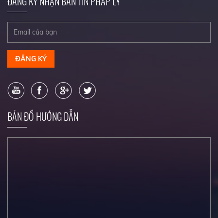
ĐĂNG KÝ NHẬN BẢN TIN PHÁP LÝ
ĐĂNG KÝ
BẢN ĐỒ HƯỚNG DẪN