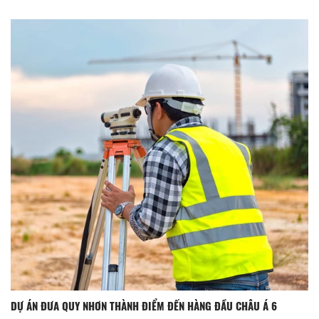
DỰ ÁN ĐƯA QUY NHƠN THÀNH ĐIỂM ĐẾN HÀNG ĐẦU CHÂU Á 6