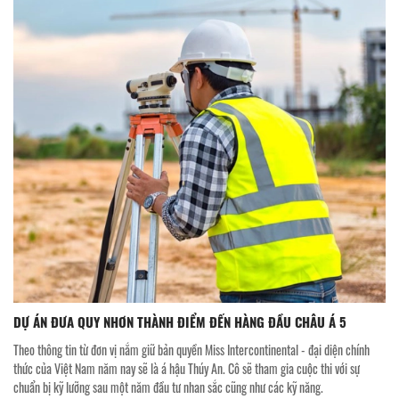
DỰ ÁN ĐƯA QUY NHƠN THÀNH ĐIỂM ĐẾN HÀNG ĐẦU CHÂU Á 5
Theo thông tin từ đơn vị nắm giữ bản quyền Miss Intercontinental - đại diện chính
thức của Việt Nam năm nay sẽ là á hậu Thúy An. Cô sẽ tham gia cuộc thi với sự
chuẩn bị kỹ lưỡng sau một năm đầu tư nhan sắc cũng như các kỹ năng.