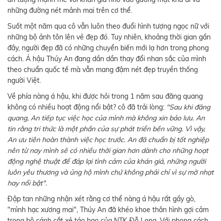
những đường nét mảnh mai trên cơ thể.
Suốt một năm qua cô vẫn luôn theo đuổi hình tượng ngọc nữ với
những bộ ảnh tôn lên vẻ đẹp đó. Tuy nhiên, khoảng thời gian gần
đây, người đẹp đã có những chuyển biến mới lạ hơn trong phong
cách. Á hậu Thúy An đang dần dần thay đổi nhan sắc của mình
theo chuẩn quốc tế mà vẫn mang đậm nét đẹp truyền thống
người Việt.
Về phía nàng á hậu, khi được hỏi trong 1 năm sau đăng quang
không có nhiều hoạt động nổi bật? cô đã trải lòng:
"Sau khi đăng
quang, An tiếp tục việc học của mình mà không xin bảo lưu. An
tin rằng tri thức là một phần của sự phát triển bền vững. Vì vậy,
An ưu tiên hoàn thành việc học trước. An đã chuẩn bị tốt nghiệp
nên từ nay mình sẽ có nhiều thời gian hơn dành cho những hoạt
động nghệ thuật để đáp lại tình cảm của khán giả, những người
luôn yêu thương và ủng hộ mình chứ không phải chỉ vì sự mờ nhạt
hay nổi bật".
Đập tan những nhận xét rằng cơ thể nàng á hậu rất gầy gò,
"mình hạc xương mai", Thúy An đã khéo khoe thân hình gợi cảm
trong bộ cánh cắt xẻ táo bạo của NTK Đỗ Long. Với phong cách