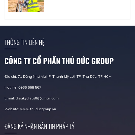
THÔNG TIN LIÊN HỆ
CÔNG TY CỔ PHẦN THỦ ĐỨC GROUP
Địa chỉ: 71 Đặng Như Mai, P. Thạnh Mỹ Lợi, TP. Thủ Đức, TP.HCM
Hotline: 0966 668 567
Email: dieukydieu86@gmail.com
Website: www.thuducgroup.vn
ĐĂNG KÝ NHẬN BẢN TIN PHÁP LÝ