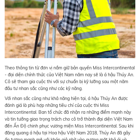
Theo thông tin từ đơn vị nắm giữ bản quyền Miss Intercontinental
- đại diện chính thức của Việt Nam năm nay sẽ là á hậu Thúy An.
Cô sẽ tham gia cuộc thi với sự chuẩn bị kỹ lưỡng sau một năm
đầu tư nhan sắc cũng như các kỹ năng.
Với nhan sắc cũng như khả năng hiện tại, á hậu Thúy An được
đánh giá là phù hợp những tiêu chí của cuộc thi Miss
Intercontinental. Ban tổ chức đã nhận ra những điểm mạnh này
và tin tưởng giao trọng trách cho cô trở thành đại diện Việt Nam
đến Ấn Độ chinh phục vương miện Miss Intercontinental. Sau khi
đăng quang á hậu tại Hoa hậu Việt Nam 2018, Thúy An đã gây
ấn tượng mạnh mẽ với khán giả nhờ vào gương mặt khả ái và